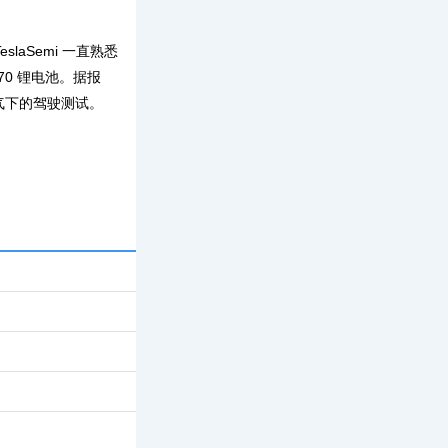
slaSemi 一直熟悉
0 锂电池。据报
气下的驾驶测试。