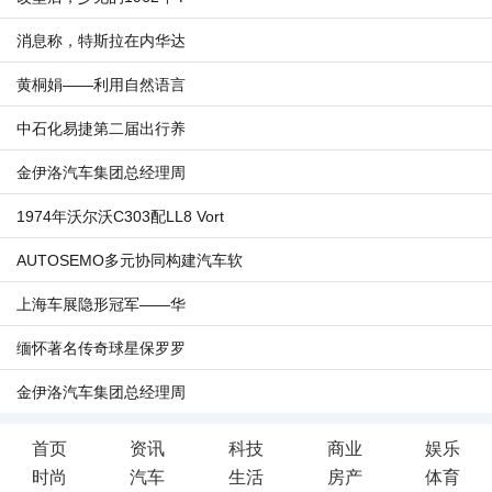
消息称，特斯拉在内华达
黄桐娟——利用自然语言
中石化易捷第二届出行养
金伊洛汽车集团总经理周
1974年沃尔沃C303配LL8 Vort
AUTOSEMO多元协同构建汽车软
上海车展隐形冠军——华
缅怀著名传奇球星保罗罗
金伊洛汽车集团总经理周
首页
资讯
科技
商业
娱乐
时尚
汽车
生活
房产
体育