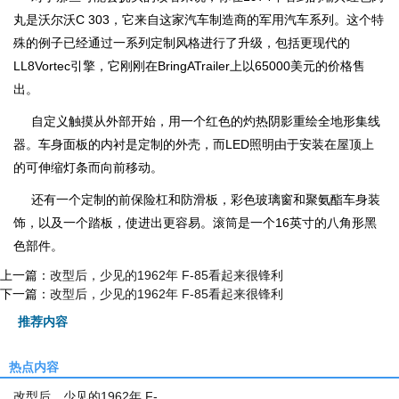
丸是沃尔沃C 303，它来自这家汽车制造商的军用汽车系列。这个特
殊的例子已经通过一系列定制风格进行了升级，包括更现代的
LL8Vortec引擎，它刚刚在BringATrailer上以65000美元的价格售
出。
自定义触摸从外部开始，用一个红色的灼热阴影重绘全地形集线
器。车身面板的内衬是定制的外壳，而LED照明由于安装在屋顶上
的可伸缩灯条而向前移动。
还有一个定制的前保险杠和防滑板，彩色玻璃窗和聚氨酯车身装
饰，以及一个踏板，使进出更容易。滚筒是一个16英寸的八角形黑
色部件。
上一篇：
改型后，少见的1962年 F-85看起来很锋利
下一篇：
改型后，少见的1962年 F-85看起来很锋利
推荐内容
热点内容
改型后，少见的1962年 F-