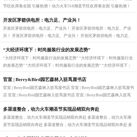
节狂欢席卷全国 引爆热潮！动力火车518潮圣节狂欢席卷全国 引爆热潮！
动力火车518潮圣节狂欢席卷全国...
开发区茅箭供电所：电力足、产业兴！
开发区茅箭供电所：电力足、产业兴！ 开发区茅箭供电所：电力足、产业
兴！ 开发区茅箭供电所：电力足、产业兴！ 开发区茅箭供电所：电力足、
产业兴！ 开发区茅箭供电所：电力足...
“大经济环境下：时尚服装行业的发展态势”
“大经济环境下：时尚服装行业的发展态势” “大经济环境下：时尚服装行业
的发展态势” “大经济环境下：时尚服装行业的发展态势” “大经济环境下：
时尚服装行业的发展态势”...
官宣 | Berry&Bird园艺森林入驻茑屋书店
官宣 | BerryBird园艺森林入驻茑屋书店 官宣 | BerryBird园艺森林入驻茑屋书
店 官宣 | BerryBird园艺森林入驻茑屋书店 官宣 | BerryBird园艺森林入驻茑
屋书店...
多渠道整合，动力火车潮圣节实现品销双向奔赴
多渠道整合，动力火车潮圣节实现品销双向奔赴 多渠道整合，动力火车潮
圣节实现品销双向奔赴 多渠道整合，动力火车潮圣节实现品销双向奔赴 多
渠道整合，动力火车潮圣节实现品销...