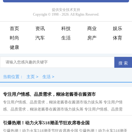
首页
资讯
科技
商业
娱乐
时尚
汽车
生活
房产
体育
健康
当前位置：
主页
>
生活
>
专注用户情感、品质需求，糊涂老酱香在酱酒市
专注用户情感、品质需求，糊涂老酱香在酱酒市场力拔头筹 专注用户情
感、品质需求，糊涂老酱香在酱酒市场力拔头筹 专注用户情感、品质需
求，糊涂老酱香在酱酒市场力拔头筹 专注...
引爆热潮！动力火车518潮圣节狂欢席卷全国
引爆热潮！动力火车518潮圣节狂欢席卷全国 引爆热潮！动力火车518潮圣