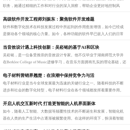
职务，她通过精细的工作和对行业的深入洞察，帮助企业更好地控制风
险。凭借她对企业风险的敏锐把握以及风...
高级软件开发工程师刘振东：聚焦软件开发难题
软件和数字化技术在科技发展过程中所起到的作用愈发增强，如今已经成
是驱动各个领域的核心力量。如今，各种功能的软件早已嵌入人们的日常
生活中，同时更影响着工业、商业等各...
当音效设计遇上科技创新：吴崧铭的基于AI和区块
吴崧铭，是一位备受推崇的音效设计专家。他不仅毕业于湖南师范大学并
在Berklee College of Music进修学习，在音乐方面拥有扎实的理论基础，还
曾负责音乐监制和音效设计等工作，有着非...
电子材料营销界翘楚：在浪潮中保持竞争力与活
电子材料行业是当今全球发展最为迅速的关键行业之一。随着科技的不断
进步和社会的数字化转型，电子材料行业在各个领域都发挥着重要作用。
在这样的大环境下，一批又一批电子材...
开启人机交互新时代 打造更智能的人机界面新体
如今，随着人工智能、大数据等颠覆性技术的不断诞生和发展，智能化机
器在人类的生产生活中占逐渐被频繁使用。在这样的环境下，扮演着智能
化机器与人类之间“沟通”桥梁的人机...