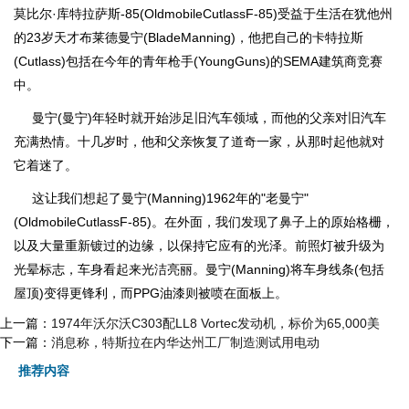
莫比尔·库特拉萨斯-85(OldmobileCutlassF-85)受益于生活在犹他州
的23岁天才布莱德曼宁(BladeManning)，他把自己的卡特拉斯
(Cutlass)包括在今年的青年枪手(YoungGuns)的SEMA建筑商竞赛
中。
曼宁(曼宁)年轻时就开始涉足旧汽车领域，而他的父亲对旧汽车
充满热情。十几岁时，他和父亲恢复了道奇一家，从那时起他就对
它着迷了。
这让我们想起了曼宁(Manning)1962年的"老曼宁"
(OldmobileCutlassF-85)。在外面，我们发现了鼻子上的原始格栅，
以及大量重新镀过的边缘，以保持它应有的光泽。前照灯被升级为
光晕标志，车身看起来光洁亮丽。曼宁(Manning)将车身线条(包括
屋顶)变得更锋利，而PPG油漆则被喷在面板上。
上一篇：
1974年沃尔沃C303配LL8 Vortec发动机，标价为65,000美
下一篇：
消息称，特斯拉在内华达州工厂制造测试用电动
推荐内容