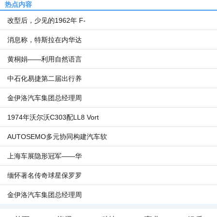
热点内容
改型后，少见的1962年 F-
消息称，特斯拉在内华达
黄桐娟——利用自然语言
中石化易捷第二届出行养
金伊洛汽车集团总经理周
1974年沃尔沃C303配LL8 Vort
AUTOSEMO多元协同构建汽车软
上海车展隐形冠军——华
缅怀著名传奇球星保罗罗
金伊洛汽车集团总经理周