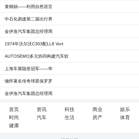
黄桐娟——利用自然语言
中石化易捷第二届出行养
金伊洛汽车集团总经理周
1974年沃尔沃C303配LL8 Vort
AUTOSEMO多元协同构建汽车软
上海车展隐形冠军——华
缅怀著名传奇球星保罗罗
金伊洛汽车集团总经理周
首页
资讯
科技
商业
娱乐
时尚
汽车
生活
房产
体育
健康