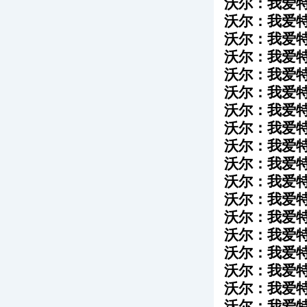
沃尔：我爱
沃尔：我爱
沃尔：我爱
沃尔：我爱
沃尔：我爱
沃尔：我爱
沃尔：我爱
沃尔：我爱
沃尔：我爱
沃尔：我爱
沃尔：我爱
沃尔：我爱
沃尔：我爱
沃尔：我爱
沃尔：我爱
沃尔：我爱
沃尔：我爱
沃尔：我爱