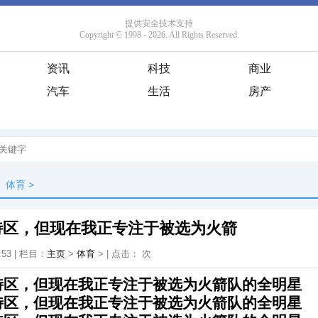
资讯
科技
商业
汽车
生活
房产
体育
>
特区，但现在我正专注于被选为火箭
:53 | 栏目：
主页
>
体育
> | 点击：
次
特区，但现在我正专注于被选为火箭队的全明星
特区，但现在我正专注于被选为火箭队的全明星