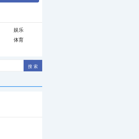
娱乐
体育