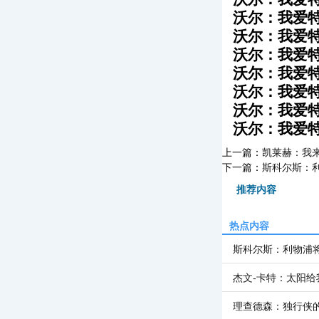
沃尔：我爱
沃尔：我爱
沃尔：我爱
沃尔：我爱
沃尔：我爱
沃尔：我爱
沃尔：我爱
上一篇：
凯莱赫：我
下一篇：
斯科尔斯：
推荐内容
热点内容
斯科尔斯：利物浦
杰文-卡特：太阳给
理查德森：独行侠