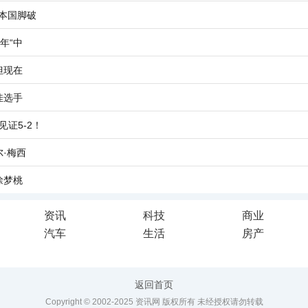
日本国脚破
年“中
但现在
佳选手
见证5-2！
·梅西
徐梦桃
资讯
科技
商业
汽车
生活
房产
返回首页
Copyright © 2002-2025 资讯网 版权所有 未经授权请勿转载