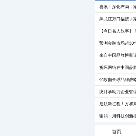
喜讯！深化布局丨
黑龙江万口福携手
【今日名人故事】 
预测金融市场超30
来自中国品牌博鳌
祈际网络在中国品
亿数伽全球品牌战
统计学助力企业管
启航新征程！方和
谢娟：用科技创新
首页