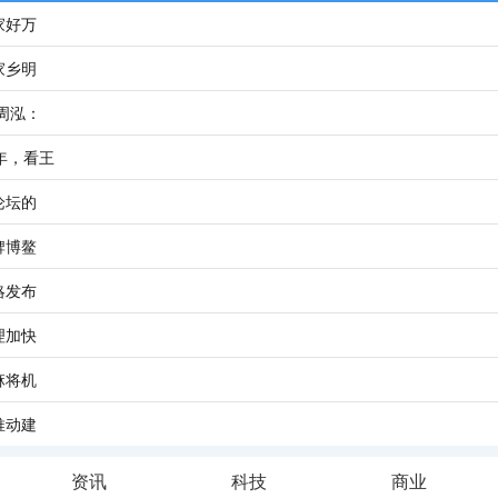
家好万
家乡明
周泓：
年，看王
论坛的
牌博鳌
略发布
理加快
麻将机
推动建
资讯
科技
商业