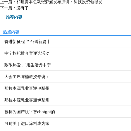
上一篇：
和暄资本总裁张梦涵发布演讲：科技投资领域发
下一篇：没有了
推荐内容
热点内容
奋进新征程 兰台谱新篇丨
中宁枸杞推介官评选活动
致敬热爱，“用生活@中宁
大会主席陈楠教授专访：
那拉本源乳业喜迎伊犁州
那拉本源乳业喜迎伊犁州
被称为国产版平替chatgpt的
可耐美｜进口涂料成为家