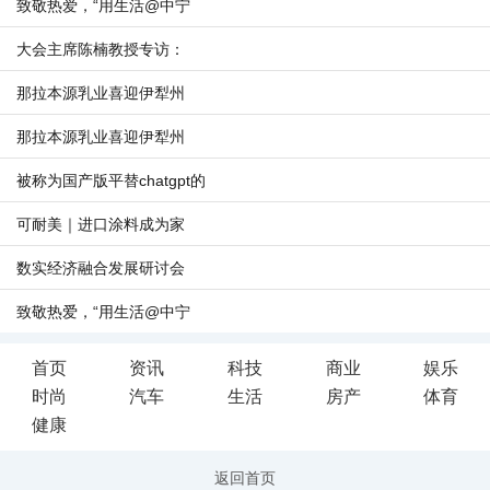
致敬热爱，“用生活@中宁
大会主席陈楠教授专访：
那拉本源乳业喜迎伊犁州
那拉本源乳业喜迎伊犁州
被称为国产版平替chatgpt的
可耐美｜进口涂料成为家
数实经济融合发展研讨会
致敬热爱，“用生活@中宁
首页
资讯
科技
商业
娱乐
时尚
汽车
生活
房产
体育
健康
返回首页