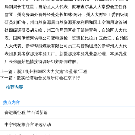
局副局长韦红星，自治区人大代表、察布查尔县人大常委会主任佟
雪琴，州商务局外资外经处处长加林·阿汗，州人大财经工委四级调
研员刘旺海，州自然资源局自然资源开发利用和国土空间用途管制
处四级调研员胡立峰，州工信局园区处干部熊育善，自治区人大代
表、国网伊犁河供电公司变电运检一班班长比拉力·玉散江，自治区
人大代表、伊犁犁能煤炭有限公司员工马智勤组成的伊犁州人大代
表团参观考察那拉本源工厂。新疆那拉本源乳业总经理、本源乳业
厂长张丽茹热情接待调研组并陪同讲解。
上一篇：
浙江衢州柯城区大力实施“金蓝领”工程
下一篇：
数实经济融合发展研讨会在京举行
推荐内容
热点内容
奋进新征程 兰台谱新篇丨
中宁枸杞推介官评选活动