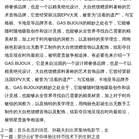
师奢侈品牌，也是一个以精美绝伦设计、大自然馈赠原料著称的艺
术首饰品牌，它曾经荣获法国EPV大奖，被誉为“活着的遗产”，与宝
格丽、卡地亚等品牌齐名。GAS BIJOUX的精妙之处在于，它能够
随时随地吸取创作和设计灵感，也能够从全世界寻找自己需要的精
美材质，加上对于时尚敏锐的洞察力，以及独特的美学理念，用绚
丽色彩诞生出无数手工制作的大自然馈赠首饰以及配饰，炫彩夺目
地呈现在时尚最前沿，被明星贵族争相追捧。有必要先来介绍一下
GAS BIJOUX 。它是来自法国的一个设计师奢侈品牌，也是一个以
精美绝伦设计、大自然馈赠原料著称的艺术首饰品牌，它曾经荣获
法国EPV大奖，被誉为“活着的遗产”，与宝格丽、卡地亚等品牌齐
名。GAS BIJOUX的精妙之处在于，它能够随时随地吸取创作和设
计灵感，也能够从全世界寻找自己需要的精美材质，加上对于时尚
敏锐的洞察力，以及独特的美学理念，用绚丽色彩诞生出无数手工
制作的大自然馈赠首饰以及配饰，炫彩夺目地呈现在时尚最前沿，
被明星贵族争相追捧。
上一篇：
音乐名流刘诗昆、孙颖夫妇出席戛纳电影节，女
下一篇：
那沙云矿带你体验比特币技术下的生财之道