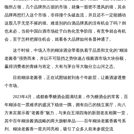
咖所占领，几个品牌所占据的市场，就像一股密不透风的墙，其余
品牌再想打入这个市场，非得撞个头破血流，并且还不一定能撼动
这股几乎无坚不摧的墙。难道别的白酒品牌真的没有机会了吗？倒
也未必，当前中国白酒市场处于白热化竞争阶段，有竞争就会有机
会，至于怎样把握住机会，就看各大品牌如何各显神通了。
这个时候，中场入市的糊涂酒业带着执着于品质和文化的“糊涂
老酱香”强势而来，并以不可阻挡之势快速占领酱酒市场大块份额，
赢得消费者的青睐与肯定，大有与茅台等大咖分立山河之态。
目前糊涂老酱香，正在试图辐射到各个年龄层，让酱酒渗透整
个市场。
2023年4月，成都春季糖酒会圆满结束，作为糖酒会的常客，百
年糊涂在一票难求的盛况下稳坐一隅，拥有自己的独立展厅，向八
方来宾展示着“老酱香”魅力，与来自五湖四海的新朋老友相聚一堂，
其中百年糊涂酱酒战略的两大旗帜单品——百年糊涂老酱香酱号系
列、糊涂老酱香一星共同亮相，吸引了众多人前来参观交流