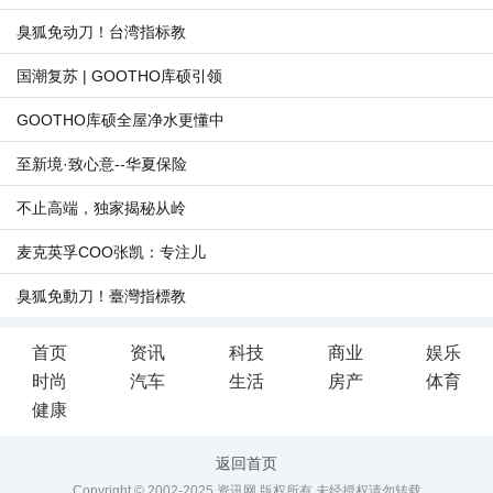
臭狐免动刀！台湾指标教
国潮复苏 | GOOTHO库硕引领
GOOTHO库硕全屋净水更懂中
至新境·致心意--华夏保险
不止高端，独家揭秘从岭
麦克英孚COO张凯：专注儿
臭狐免動刀！臺灣指標教
首页
资讯
科技
商业
娱乐
时尚
汽车
生活
房产
体育
健康
返回首页
Copyright © 2002-2025 资讯网 版权所有 未经授权请勿转载